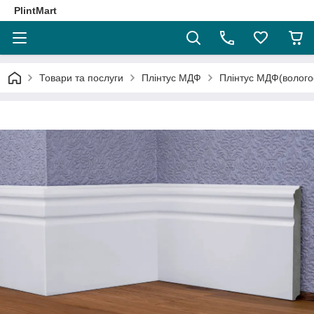
PlintMart
Товари та послуги
Плінтус МДФ
Плінтус МДФ(волого