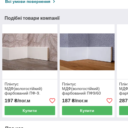
Всі умови повернення
Подібні товари компанії
Плінтус
Плінтус
Плін
МДФ(вологостійкий)
МДФ(вологостійкий)
МДФ(
фарбований ПФ-9.
фарбований ПФ9/60
фар
80х10х2500
60×12×2500 – білий
110×
197
187
287
₴/пог.м
₴/пог.м
плінтус
плін
Купити
Купити