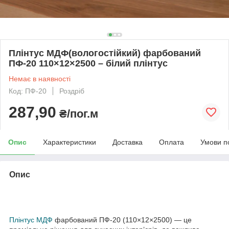
Плінтус МДФ(вологостійкий) фарбований
ПФ-20 110×12×2500 – білий плінтус
Немає в наявності
Код: ПФ-20
Роздріб
287,90
₴/пог.м
Опис
Характеристики
Доставка
Оплата
Умови п
Опис
Плінтус МДФ
фарбований ПФ-20 (110×12×2500) — це