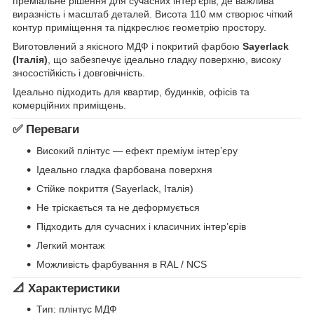
преміальне рішення для сучасних інтер’єрів, де важлива
виразність і масштаб деталей. Висота 110 мм створює чіткий
контур приміщення та підкреслює геометрію простору.
Виготовлений з якісного МДФ і покритий фарбою
Sayerlack
(Італія)
, що забезпечує ідеально гладку поверхню, високу
зносостійкість і довговічність.
Ідеально підходить для квартир, будинків, офісів та
комерційних приміщень.
✅ Переваги
Високий плінтус — ефект преміум інтер’єру
Ідеально гладка фарбована поверхня
Стійке покриття (Sayerlack, Італія)
Не тріскається та не деформується
Підходить для сучасних і класичних інтер’єрів
Легкий монтаж
Можливість фарбування в RAL / NCS
📐 Характеристики
Тип: плінтус МДФ