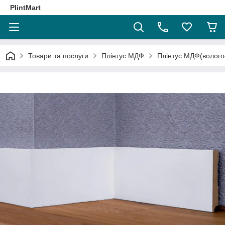
PlintMart
Товари та послуги
Плінтус МДФ
Плінтус МДФ(волого