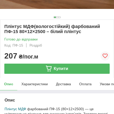
Плінтус МДФ(вологостійкий) фарбований
ПФ-15 80×12×2500 – білий плінтус
Готово до відправки
Код: ПФ-15
Роздріб
207
₴/пог.м
Купити
Опис
Характеристики
Доставка
Оплата
Умови п
Опис
Плінтус МДФ
фарбований ПФ-15 (80×12×2500) — це
універсальне рішення для сучасних інтер’єрів. Завдяки висоті