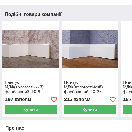
Подібні товари компанії
Плінтус
Плінтус
Плін
МДФ(вологостійкий)
МДФ(вологостійкий)
МДФ(
фарбований ПФ-9.
фарбований ПФ 25
фар
80х10х2500
80×12×2500 – білий
60×1
197
213
187
₴/пог.м
₴/пог.м
плінтус
плін
Купити
Купити
Про нас