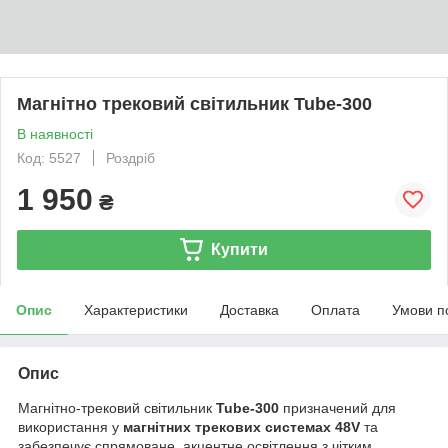
Магнітно трековий світильник Tube-300
В наявності
Код: 5527
Роздріб
1 950
₴
Купити
Опис
Характеристики
Доставка
Оплата
Умови п
Опис
Магнітно-трековий світильник
Tube-300
призначений для
використання у
магнітних трекових системах 48V
та
забезпечує спрямоване, акцентне освітлення з чітким