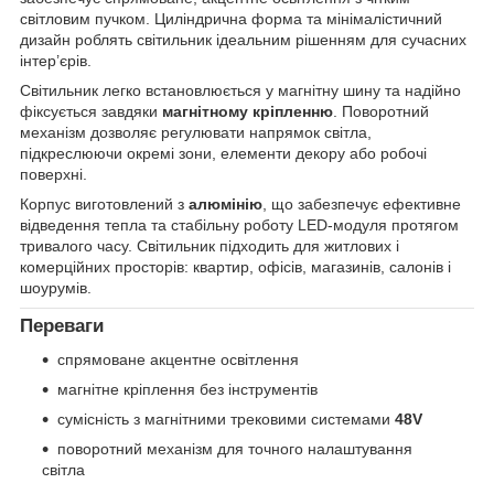
світловим пучком. Циліндрична форма та мінімалістичний
дизайн роблять світильник ідеальним рішенням для сучасних
інтер’єрів.
Світильник легко встановлюється у магнітну шину та надійно
фіксується завдяки
магнітному кріпленню
. Поворотний
механізм дозволяє регулювати напрямок світла,
підкреслюючи окремі зони, елементи декору або робочі
поверхні.
Корпус виготовлений з
алюмінію
, що забезпечує ефективне
відведення тепла та стабільну роботу LED-модуля протягом
тривалого часу. Світильник підходить для житлових і
комерційних просторів: квартир, офісів, магазинів, салонів і
шоурумів.
Переваги
спрямоване акцентне освітлення
магнітне кріплення без інструментів
сумісність з магнітними трековими системами
48V
поворотний механізм для точного налаштування
світла