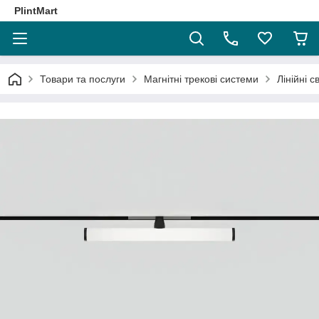
PlintMart
Товари та послуги
Магнітні трекові системи
Лінійні с