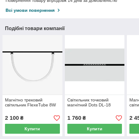
Повернення товару впродовж 14 днів за домовленістю
Всі умови повернення
Подібні товари компанії
Магнітно трековий
Світильник точковий
Магн
світильник FlexeTube 8W
магнітний Dots DL-18
світ
2 100
1 760
2 4
₴
₴
Купити
Купити