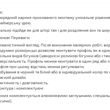
с:
орядний карниз прихованого монтажу унікальне рішення,
айнерську ідею.
ально підійде як для штор так і для розділення зон та ши
ючові Переваги:
імалістичний вигляд. Після виконання малярних робіт, в
думані розміри,що дозволяє монтувати профіль як в одно
ілька видів бігунків (швидкісні роликові бігунки або стан
верслальність. Профіль можна монтувати в один ряд або 
філя при цьому відстань можна регулювати;
бування в чорний та білий або в індивідуальний колір по 
асний дизайн.
ктичність і довговічність.
нітура і комплектуючі
низ комплектується алюмінієвими заглушками, спеціальн
сичні).