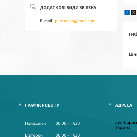
plintmart@gmail.com
ІН
Цін
ГРАФІК РОБОТИ
вул. Борисп
Понеділок
08:00
17:30
Україна
Вівторок
08:00
17:30