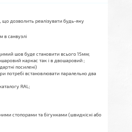
 що дозволить реалізувати будь-яку
рм в санвузлі
идимий шов буде становити всього 15мм;
шаровий каркас так і в двошаровий ;
дартні посилені)
при потребі встановлювати паралельно два
каталогу RAL;
ими стопорами та бігунками (швидкісні або