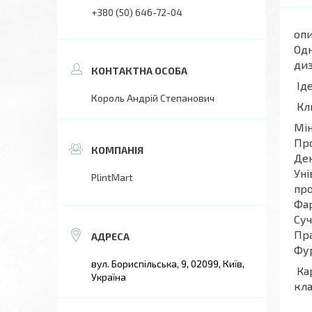
+380 (50) 646-72-04
опи
Одн
диз
Іде
Король Андрій Степанович
Кл
Мін
Про
Дек
Уні
PlintMart
про
Фар
Суч
Пра
Фур
вул. Бориспільська, 9, 02099, Київ,
Кар
Україна
кла