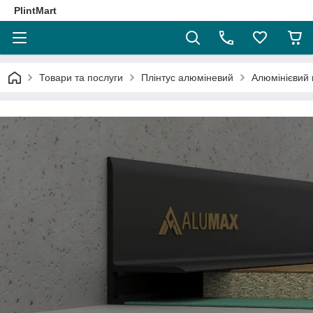
PlintMart
Товари та послуги
Плінтус алюміневий
Алюмінієвий 