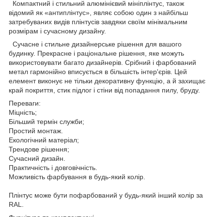
Компактний і стильний алюмінієвий мініплінтус, також
відомий як «антиплінтус», являє собою один з найбільш
затребуваних видів плінтусів завдяки своїм мінімальним
розмірам і сучасному дизайну.
Сучасне і стильне дизайнерське рішення для вашого
будинку. Прекрасне і раціональне рішення, яке можуть
використовувати багато дизайнерів. Срібний і фарбований
метал гармонійно вписується в більшість інтер'єрів. Цей
елемент виконує не тільки декоративну функцію, а й захищає
край покриття, стик підлог і стіни від попадання пилу, бруду.
Переваги:
Міцність;
Більший термін служби;
Простий монтаж.
Екологічний матеріал;
Трендове рішення;
Сучасний дизайн.
Практичність і довговічність.
Можливість фарбування в будь-який колір.
Плінтус може бути пофарбований у будь-який інший колір за
RAL.