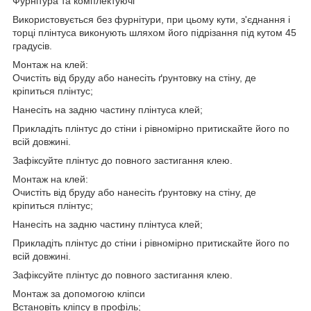
Фурнітура та комплектуючі
Використовується без фурнітури, при цьому кути, з'єднання і
торці плінтуса виконують шляхом його підрізання під кутом 45
градусів.
Монтаж на клей:
Очистіть від бруду або нанесіть ґрунтовку на стіну, де
кріпиться плінтус;
Нанесіть на задню частину плінтуса клей;
Прикладіть плінтус до стіни і рівномірно притискайте його по
всій довжині.
Зафіксуйте плінтус до повного застигання клею.
Монтаж на клей:
Очистіть від бруду або нанесіть ґрунтовку на стіну, де
кріпиться плінтус;
Нанесіть на задню частину плінтуса клей;
Прикладіть плінтус до стіни і рівномірно притискайте його по
всій довжині.
Зафіксуйте плінтус до повного застигання клею.
Монтаж за допомогою кліпси
Встановіть кліпсу в профіль;