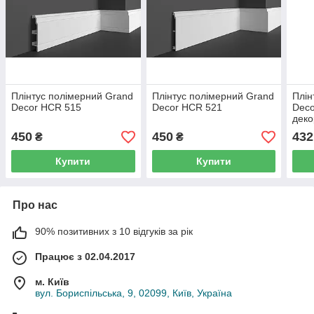
Плінтус полімерний Grand
Плінтус полімерний Grand
Плін
Decor HCR 515
Decor HCR 521
Deco
деко
450
450
432
₴
₴
Купити
Купити
Про нас
90% позитивних з 10 відгуків за рік
Працює з 02.04.2017
м. Київ
вул. Бориспільська, 9, 02099, Київ, Україна