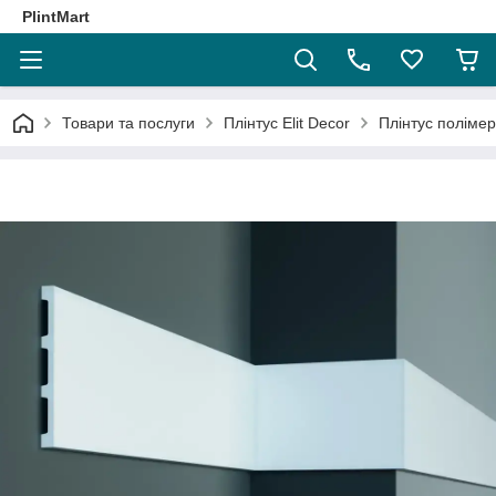
PlintMart
Товари та послуги
Плінтус Elit Decor
Плінтус поліме