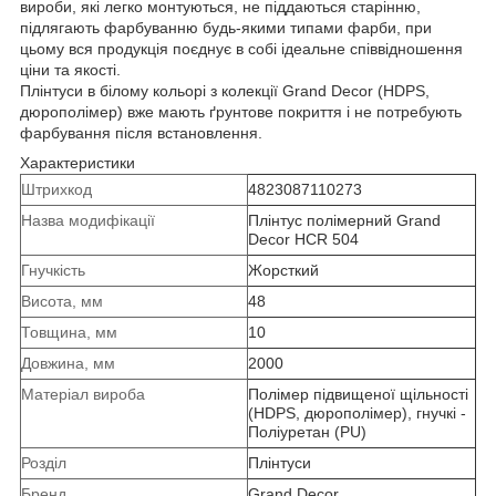
вироби, які легко монтуються, не піддаються старінню,
підлягають фарбуванню будь-якими типами фарби, при
цьому вся продукція поєднує в собі ідеальне співвідношення
ціни та якості.
Плінтуси в білому кольорі з колекції Grand Decor (HDPS,
дюрополімер) вже мають ґрунтове покриття і не потребують
фарбування після встановлення.
Характеристики
Штрихкод
4823087110273
Назва модифікації
Плінтус полімерний Grand
Decor HCR 504
Гнучкість
Жорсткий
Висота, мм
48
Товщина, мм
10
Довжина, мм
2000
Mатеріал вироба
Полімер підвищеної щільності
(HDPS, дюрополімер), гнучкі -
Поліуретан (PU)
Розділ
Плінтуси
Бренд
Grand Decor