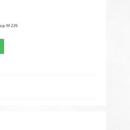
од:
M 226