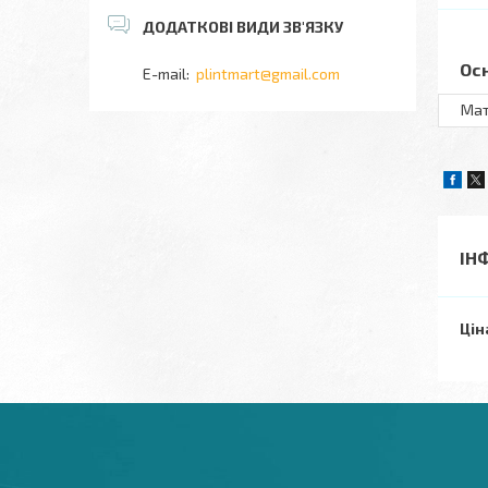
Ос
plintmart@gmail.com
Мат
ІН
Цін