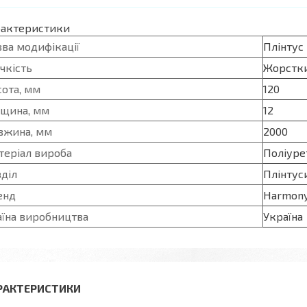
рактеристики
ва модифікації
Плінтус
чкість
Жорстк
сота, мм
120
вщина, мм
12
вжина, мм
2000
теріал вироба
Поліуре
діл
Плінтус
енд
Harmon
аїна виробництва
Україна
РАКТЕРИСТИКИ