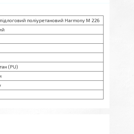
 підлоговий поліуретановий Harmony M 226
ий
тан (PU)
и
y