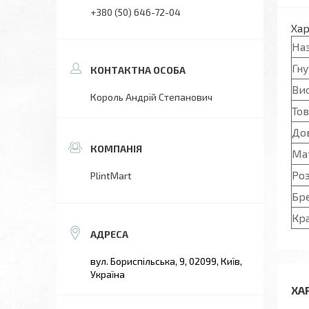
+380 (50) 646-72-04
Ха
Наз
Гну
Ви
Король Андрій Степанович
То
До
Mа
Роз
PlintMart
Бр
Кр
вул. Бориспільська, 9, 02099, Київ,
Україна
ХА