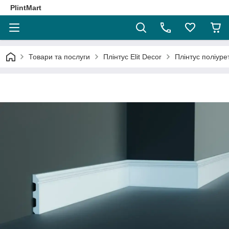
PlintMart
Товари та послуги
Плінтус Elit Decor
Плінтус поліур