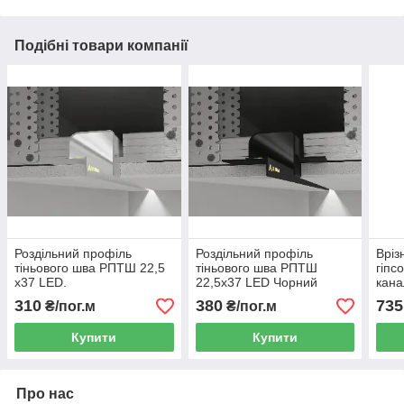
Подібні товари компанії
Роздільний профіль
Роздільний профіль
Вріз
тіньового шва РПТШ 22,5
тіньового шва РПТШ
гіпс
х37 LED.
22,5х37 LED Чорний
кана
310
380
735
₴/пог.м
₴/пог.м
Купити
Купити
Про нас