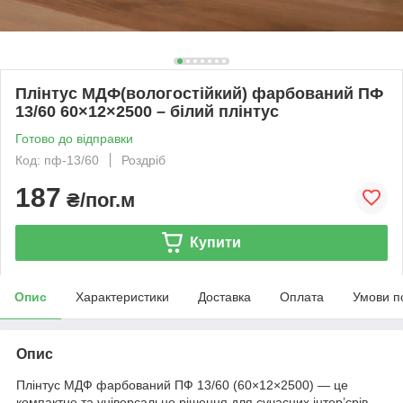
Плінтус МДФ(вологостійкий) фарбований ПФ
13/60 60×12×2500 – білий плінтус
Готово до відправки
Код: пф-13/60
Роздріб
187
₴/пог.м
Купити
Опис
Характеристики
Доставка
Оплата
Умови п
Опис
Плінтус МДФ фарбований ПФ 13/60 (60×12×2500) — це
компактне та універсальне рішення для сучасних інтер’єрів.