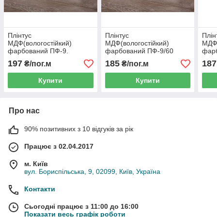
Плінтус
Плінтус
Плін
МДФ(вологостійкий)
МДФ(вологостійкий)
МДФ(
фарбований ПФ-9.
фарбований ПФ-9/60
фар
80х10х2500
60×10×2500 – тонкий
60×1
197
185
187
₴/пог.м
₴/пог.м
білий плінтус
плін
Купити
Купити
Про нас
90% позитивних з 10 відгуків за рік
Працює з 02.04.2017
м. Київ
вул. Бориспільська, 9, 02099, Київ, Україна
Контакти
Сьогодні працює з 11:00 до 16:00
Показати весь графік роботи