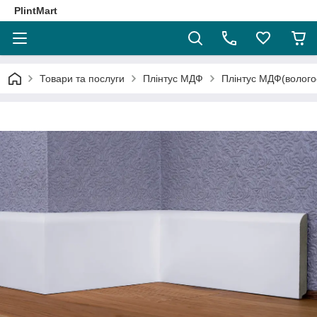
PlintMart
Товари та послуги
Плінтус МДФ
Плінтус МДФ(волого