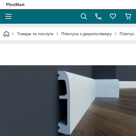
PlintMart
Товари та послуги
Плінтуса з дюрополімеру
Плінтус