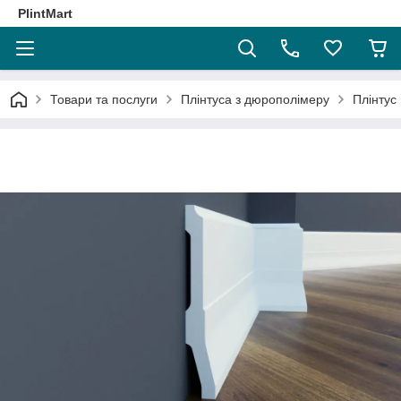
PlintMart
Товари та послуги
Плінтуса з дюрополімеру
Плінтус