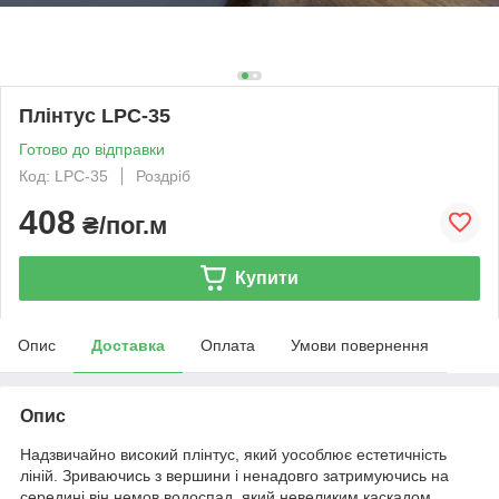
Плінтус LPC-35
Готово до відправки
Код: LPC-35
Роздріб
408
₴/пог.м
Купити
Опис
Доставка
Оплата
Умови повернення
Опис
Надзвичайно високий плінтус, який уособлює естетичність
ліній. Зриваючись з вершини і ненадовго затримуючись на
середині він немов водоспад, який невеликим каскадом