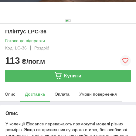
Плінтус LPC-36
Готово до відправки
Код: LC-36
Роздріб
113
₴/пог.м
Купити
Опис
Доставка
Оплата
Умови повернення
Опис
У колекції Elegance переважають прямокутні моделі різних
розмірів. Якщо ви прихильник суворого стилю, без особливої
химерності - тоді залишається лише вибрати висоту і ширину.