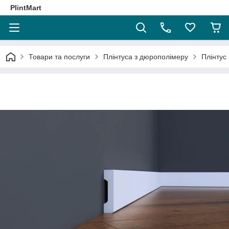
PlintMart
Товари та послуги
Плінтуса з дюрополімеру
Плінтус